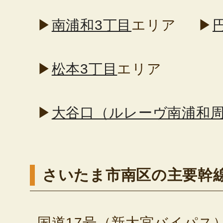
▶
南浦和3丁目
エリア
▶
▶
松本3丁目
エリア
▶
大谷口（ルレーヴ南浦和
さいたま市南区の主要幹
国道17号（新大宮バイパス