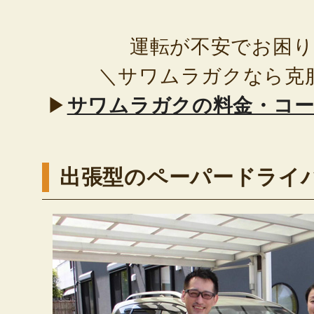
運転が不安でお困
＼サワムラガクなら克
▶
サワムラガクの料金・コ
出張型のペーパードライ