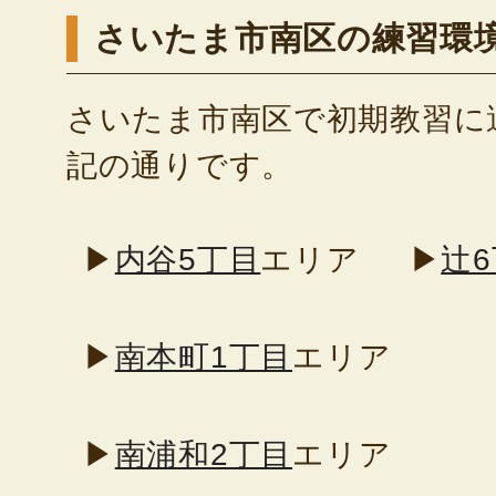
さいたま市南区の練習環
さいたま市南区で初期教習に
記の通りです。
▶
内谷5丁目
エリア
▶
辻
▶
南本町1丁目
エリア
▶
南浦和2丁目
エリア