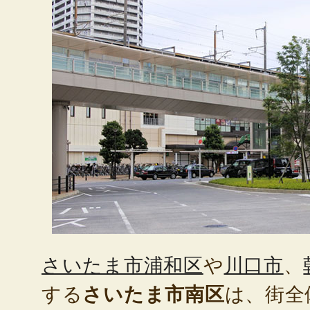
さいたま市浦和区
や
川口市
、
する
さいたま市南区
は、街全