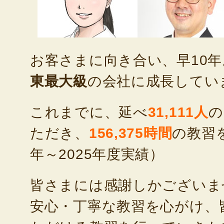
お客さまに向き合い、早10
東最大級
の会社に成長してい
これまでに、延べ
31,111人
の
ただき、
156,375時間
の教習を
年～2025年度実績）
皆さまには感謝しかございま
安心・丁寧な教習を心がけ、