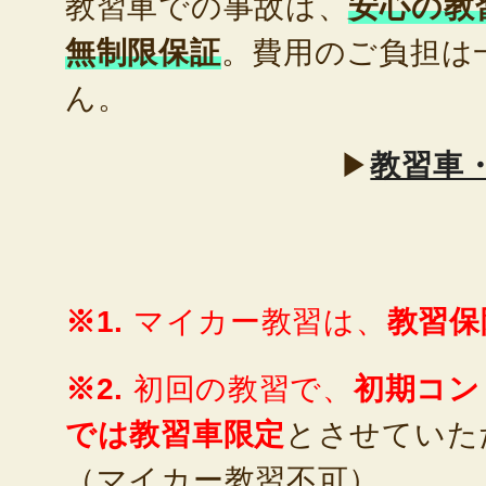
教習車での事故は、
安心の教
無制限保証
。費用のご負担は
ん。
▶
教習車
※1.
マイカー教習は、
教習保
※2.
初回の教習で、
初期コン
では教習車限定
とさせていた
（マイカー教習不可）