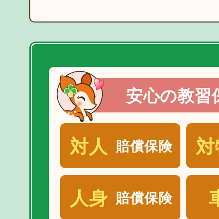
安心の教習
対人
対
賠償保険
人身
賠償保険