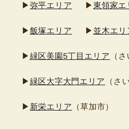
▶
弥平エリア
▶
東領家エ
▶
飯塚エリア
▶
並木エリ
▶
緑区美園5丁目エリア
（さ
▶
緑区大字大門エリア
（さ
▶
新栄エリア
（草加市）