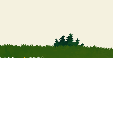
トラクター
教習内容
質問
コラム
Twitter）
教習申込