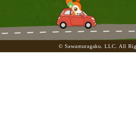
© Sawamuragaku. LLC. All Rig