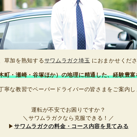
、草加を熟知する
サワムラガク埼玉
におまかせくだ
木町・瀬崎・谷塚ほか）の地理に精通した、経験豊富
丁寧な教習でペーパードライバーの皆さまをご案内し
運転が不安でお困りですか？
＼サワムラガクなら克服できる！／
▶
サワムラガクの料金・コース内容を見てみる