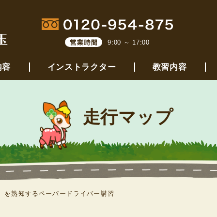
9:00 ～ 17:00
内容
インストラクター
教習内容
走行マップ
）を熟知するペーパードライバー講習