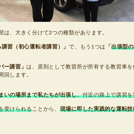
習は、大きく分けて2つの種類があります。
る講習（初心運転者講習）」
で、もう1つは
「
出張型の
バー講習」
は、原則として教習所が所有する教習車を
周回します。
まいの場所まで私たちが出張し、
付近の路上で講習を
を受けられる
ことから、
現場に即した実践的な運転技