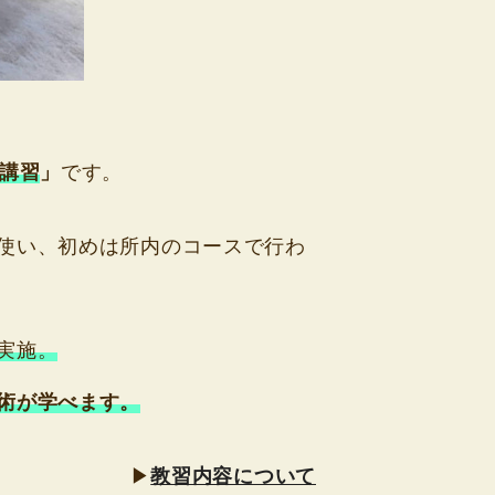
講習
」
です。
使い、初めは所内のコースで行わ
実施。
術が学べます。
▶
教習内容について