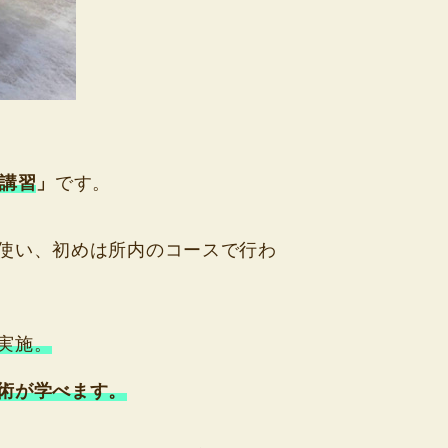
講習
」
です。
使い、初めは所内のコースで行わ
実施。
術が学べます。