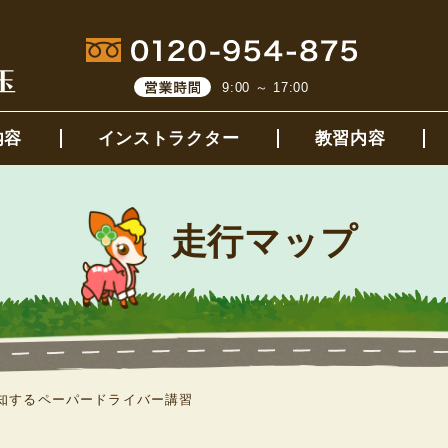
9:00 ～ 17:00
内容
インストラクター
教習内容
走行マップ
知するペーパードライバー講習