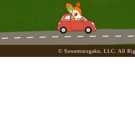
© Sawamuragaku. LLC. All Rig