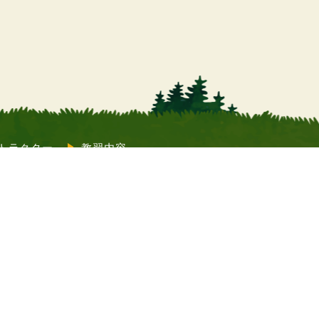
トラクター
教習内容
質問
コラム
Twitter）
教習申込