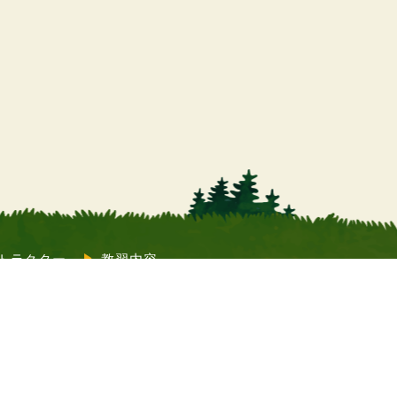
トラクター
教習内容
質問
コラム
Twitter）
教習申込